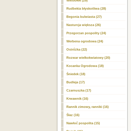
Wiesiołek (29)
Rudbekia błyskotliwa (28)
Begonia bulwiasta (27)
Nasturcja większa (26)
Przegorzan pospolity (24)
Werbena ogrodowa (24)
Ostróżka (22)
Rozwar wielkokwiatowy (20)
Kocanka Ogrodowa (18)
Śniedek (18)
Budleja (17)
Czarnuszka (17)
Krwawnik (16)
Rannik zimowy, ranniki (16)
Ślaz (16)
Nawłoć pospolita (15)