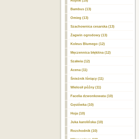
Rojnik (15)
Bambus (13)
Omieg (13)
Szachownica cesarska (13)
Żagwin ogrodowy (13)
Koleus Blumego (12)
Męczennica błękitna (12)
Szałwia (12)
Acena (11)
Śnieżnik lśniący (11)
Wielosił późny (11)
Facelia dzwonkowata (10)
Gęsiówka (10)
Hoja (10)
Juka karolińska (10)
Rozchodnik (10)