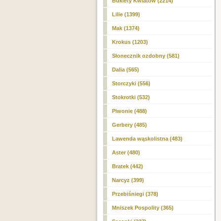
Bukiety Kwiatów (2214)
Lilie (1399)
Mak (1374)
Krokus (1203)
Słonecznik ozdobny (581)
Dalia (565)
Storczyki (556)
Stokrotki (532)
Piwonie (488)
Gerbery (485)
Lawenda wąskolistna (483)
Aster (480)
Bratek (442)
Narcyz (399)
Przebiśniegi (378)
Mniszek Pospolity (365)