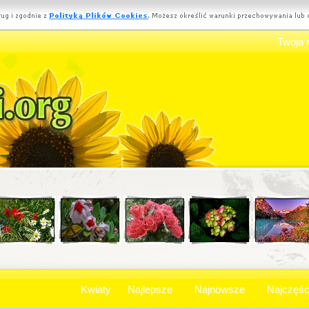
Twoja 
Kwiaty
Najlepsze
Najnowsze
Najczęśc