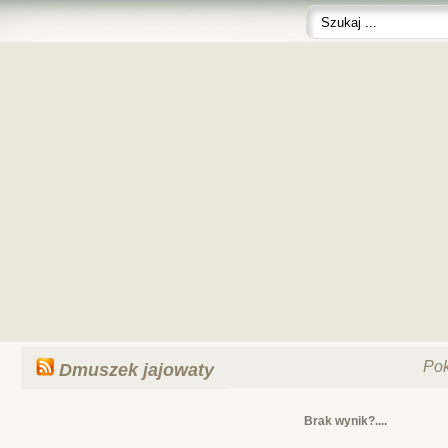
Po
Dmuszek jajowaty
Brak wynik?....