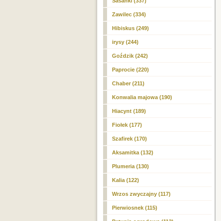
Sasanki (337)
Zawilec (334)
Hibiskus (249)
irysy (244)
Goździk (242)
Paprocie (220)
Chaber (211)
Konwalia majowa (190)
Hiacynt (189)
Fiołek (177)
Szafirek (170)
Aksamitka (132)
Plumeria (130)
Kalia (122)
Wrzos zwyczajny (117)
Pierwiosnek (115)