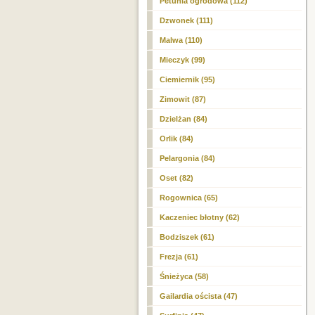
Petunia ogrodowa (112)
Dzwonek (111)
Malwa (110)
Mieczyk (99)
Ciemiernik (95)
Zimowit (87)
Dzielżan (84)
Orlik (84)
Pelargonia (84)
Oset (82)
Rogownica (65)
Kaczeniec błotny (62)
Bodziszek (61)
Frezja (61)
Śnieżyca (58)
Gailardia oścista (47)