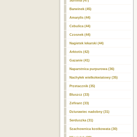
Surfinia (47)
Barwinek (45)
Amarylis (44)
Cebulica (44)
Czosnek (44)
Nagietek lekarski (44)
Arktotis (42)
Gazanie (41)
Naparstnica purpurowa (36)
Nachyłek wielkokwiatowy (35)
Przetacznik (35)
Bluszcz (33)
Zefirant (33)
Dziurawiec nadobny (31)
Serduszka (31)
Szachownica kostkowata (30)