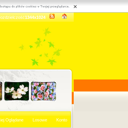
rozdzielczość
1344x1024
iej Oglądane
Losowe
Konto