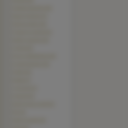
Wiesiołek (29)
Rudbekia błyskotliwa (28)
Begonia bulwiasta (27)
Nasturcja większa (26)
Przegorzan pospolity (24)
Werbena ogrodowa (24)
Ostróżka (22)
Rozwar wielkokwiatowy (20)
Kocanka Ogrodowa (18)
Śniedek (18)
Budleja (17)
Czarnuszka (17)
Krwawnik (16)
Rannik zimowy, ranniki (16)
Ślaz (16)
Nawłoć pospolita (15)