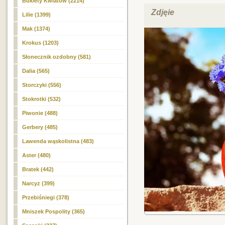
Bukiety Kwiatów (2214)
Zdjęie
Lilie (1399)
Mak (1374)
Krokus (1203)
Słonecznik ozdobny (581)
Dalia (565)
Storczyki (556)
Stokrotki (532)
Piwonie (488)
Gerbery (485)
Lawenda wąskolistna (483)
Aster (480)
Bratek (442)
Narcyz (399)
Przebiśniegi (378)
Mniszek Pospolity (365)