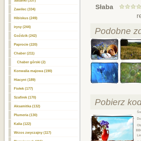
Sasanki (337)
Słaba
Zawilec (334)
r
Hibiskus (249)
irysy (244)
Podobne zd
Goździk (242)
Paprocie (220)
Chaber
(211)
Chaber górski (2)
Konwalia majowa (190)
Hiacynt (189)
Fiołek (177)
Szafirek (170)
Pobierz ko
Aksamitka (132)
Śre
Plumeria (130)
Duż
Kalia (122)
Obr
BB
Wrzos zwyczajny (117)
Lin