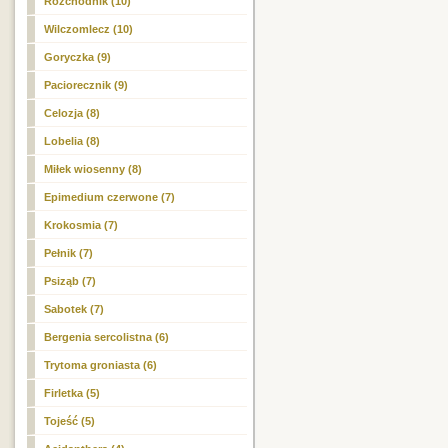
Rozchodnik (10)
Wilczomlecz (10)
Goryczka (9)
Paciorecznik (9)
Celozja (8)
Lobelia (8)
Miłek wiosenny (8)
Epimedium czerwone (7)
Krokosmia (7)
Pełnik (7)
Psiząb (7)
Sabotek (7)
Bergenia sercolistna (6)
Trytoma groniasta (6)
Firletka (5)
Tojeść (5)