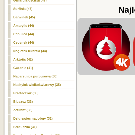
Gailardia oścista (47)
Najl
Surfinia (47)
Barwinek (45)
Amarylis (44)
Cebulica (44)
Czosnek (44)
Nagietek lekarski (44)
Arktotis (42)
Gazanie (41)
Naparstnica purpurowa (36)
Nachyłek wielkokwiatowy (35)
Przetacznik (35)
Bluszcz (33)
Zefirant (33)
Dziurawiec nadobny (31)
Serduszka (31)