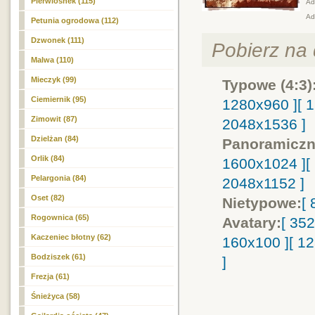
Pierwiosnek (115)
Adr
Ad
Petunia ogrodowa (112)
Dzwonek (111)
Pobierz na d
Malwa (110)
Mieczyk (99)
Typowe (4:3)
Ciemiernik (95)
1280x960 ]
[ 
Zimowit (87)
2048x1536 ]
Dzielżan (84)
Panoramiczn
Orlik (84)
1600x1024 ]
[
Pelargonia (84)
2048x1152 ]
Oset (82)
Nietypowe:
[
Rogownica (65)
Avatary:
[ 35
Kaczeniec błotny (62)
160x100 ]
[ 1
Bodziszek (61)
]
Frezja (61)
Śnieżyca (58)