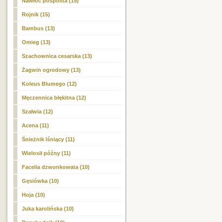
Nawłoć pospolita (15)
Rojnik (15)
Bambus (13)
Omieg (13)
Szachownica cesarska (13)
Żagwin ogrodowy (13)
Koleus Blumego (12)
Męczennica błękitna (12)
Szałwia (12)
Acena (11)
Śnieżnik lśniący (11)
Wielosił późny (11)
Facelia dzwonkowata (10)
Gęsiówka (10)
Hoja (10)
Juka karolińska (10)