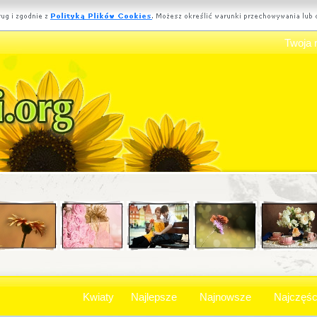
Twoja 
Kwiaty
Najlepsze
Najnowsze
Najczęśc