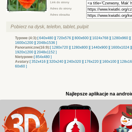
Link do strony
Adres do strony
Adres obrazka
Pobierz na dysk, telefon, tablet, pulpit
Typowe (4:3):
[ 640x480 ]
[ 720x576 ]
[ 800x600 ]
[ 1024x768 ]
[ 1280x960 ]
[
1600x1200 ]
[ 2048x1536 ]
Panoramiczne(16:9):
[ 1280x720 ]
[ 1280x800 ]
[ 1440x900 ]
[ 1600x1024 ]
1920x1200 ]
[ 2048x1152 ]
Nietypowe:
[ 854x480 ]
Avatary:
[ 352x416 ]
[ 320x240 ]
[ 240x320 ]
[ 176x220 ]
[ 160x100 ]
[ 128x16
60x60 ]
Najlepsze aplikacje na androi