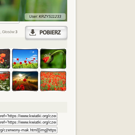
User: KRZYS11233
0
, Głosów:
3