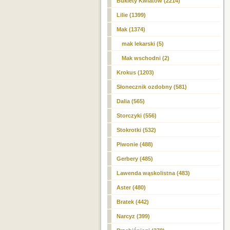
Bukiety Kwiatów (2214)
Lilie (1399)
Mak
(1374)
mak lekarski (5)
Mak wschodni (2)
Krokus (1203)
Słonecznik ozdobny (581)
Dalia (565)
Storczyki (556)
Stokrotki (532)
Piwonie (488)
Gerbery (485)
Lawenda wąskolistna (483)
Aster (480)
Bratek (442)
Narcyz (399)