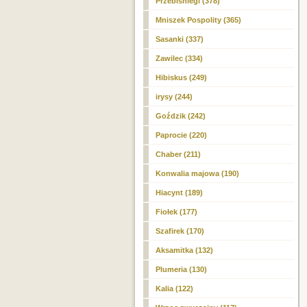
Przebiśniegi (378)
Mniszek Pospolity (365)
Sasanki (337)
Zawilec (334)
Hibiskus (249)
irysy (244)
Goździk (242)
Paprocie (220)
Chaber (211)
Konwalia majowa (190)
Hiacynt (189)
Fiołek (177)
Szafirek (170)
Aksamitka (132)
Plumeria (130)
Kalia (122)