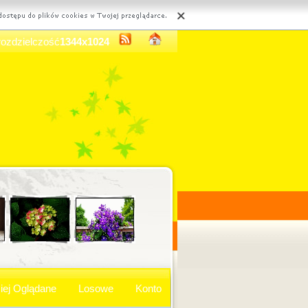
rozdzielczość
1344x1024
iej Oglądane
Losowe
Konto