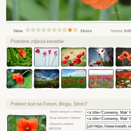
Słaba
Ekstra
?rednia:
9.0
Podobne zdjęcia kwiatów
Pobierz kod na Forum, Bloga, Stron?
Średni obrazek z linkiem
Duży obrazek z linkiem
Obrazek z linkiem
BBCODE