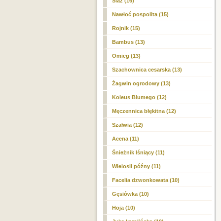
Ślaz (16)
Nawłoć pospolita (15)
Rojnik (15)
Bambus (13)
Omieg (13)
Szachownica cesarska (13)
Żagwin ogrodowy (13)
Koleus Blumego (12)
Męczennica błękitna (12)
Szałwia (12)
Acena (11)
Śnieżnik lśniący (11)
Wielosił późny (11)
Facelia dzwonkowata (10)
Gęsiówka (10)
Hoja (10)