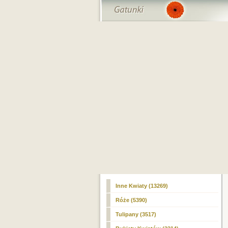
Inne Kwiaty (13269)
Róże (5390)
Tulipany (3517)