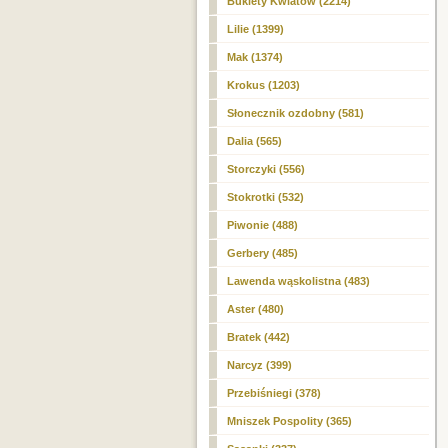
Bukiety Kwiatów (2214)
Lilie (1399)
Mak (1374)
Krokus
(1203)
Słonecznik ozdobny (581)
Dalia (565)
Storczyki (556)
Stokrotki (532)
Piwonie (488)
Gerbery (485)
Lawenda wąskolistna (483)
Aster (480)
Bratek (442)
Narcyz (399)
Przebiśniegi (378)
Mniszek Pospolity (365)