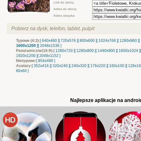
Link do strony
Adres do strony
Adres obrazka
Pobierz na dysk, telefon, tablet, pulpit
Typowe (4:3):
[ 640x480 ]
[ 720x576 ]
[ 800x600 ]
[ 1024x768 ]
[ 1280x960 ]
[
1600x1200 ]
[ 2048x1536 ]
Panoramiczne(16:9):
[ 1280x720 ]
[ 1280x800 ]
[ 1440x900 ]
[ 1600x1024 ]
1920x1200 ]
[ 2048x1152 ]
Nietypowe:
[ 854x480 ]
Avatary:
[ 352x416 ]
[ 320x240 ]
[ 240x320 ]
[ 176x220 ]
[ 160x100 ]
[ 128x16
60x60 ]
Najlepsze aplikacje na androi