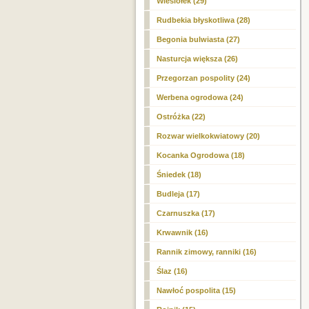
Wiesiołek (29)
Rudbekia błyskotliwa (28)
Begonia bulwiasta (27)
Nasturcja większa (26)
Przegorzan pospolity (24)
Werbena ogrodowa (24)
Ostróżka (22)
Rozwar wielkokwiatowy (20)
Kocanka Ogrodowa (18)
Śniedek (18)
Budleja (17)
Czarnuszka (17)
Krwawnik (16)
Rannik zimowy, ranniki (16)
Ślaz (16)
Nawłoć pospolita (15)