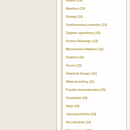
Rojnik (15)
Bambus (13)
Omieg (13)
Szachownica cesarska (13)
Żagwin ogrodowy (13)
Koleus Blumego (12)
Męczennica błękitna (12)
Szałwia (12)
Acena (11)
Śnieżnik lśniący (11)
Wielosił późny (11)
Facelia dzwonkowata (10)
Gęsiówka (10)
Hoja (10)
Juka karolińska (10)
Rozchodnik (10)