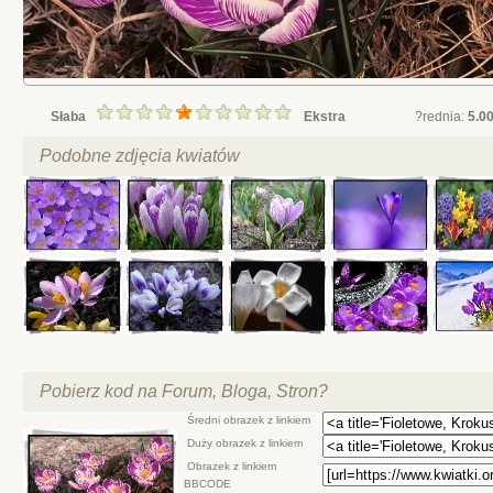
Słaba
Ekstra
?rednia:
5.0
Podobne zdjęcia kwiatów
Pobierz kod na Forum, Bloga, Stron?
Średni obrazek z linkiem
Duży obrazek z linkiem
Obrazek z linkiem
BBCODE