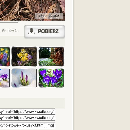
User: !beti0x
0
, Głosów:
1