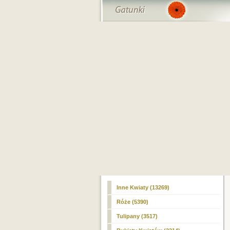
Inne Kwiaty (13269)
Róże (5390)
Tulipany (3517)