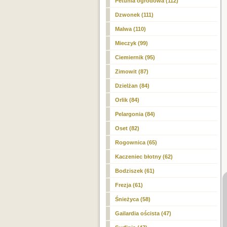
Petunia ogrodowa (112)
Dzwonek (111)
Malwa (110)
Mieczyk (99)
Ciemiernik (95)
Zimowit (87)
Dzielżan (84)
Orlik (84)
Pelargonia (84)
Oset (82)
Rogownica (65)
Kaczeniec błotny (62)
Bodziszek (61)
Frezja (61)
Śnieżyca (58)
Gailardia oścista (47)