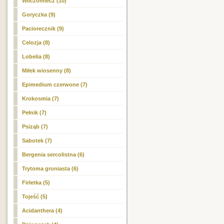
Wilczomlecz (10)
Goryczka (9)
Paciorecznik (9)
Celozja (8)
Lobelia (8)
Miłek wiosenny (8)
Epimedium czerwone (7)
Krokosmia (7)
Pełnik (7)
Psiząb (7)
Sabotek (7)
Bergenia sercolistna (6)
Trytoma groniasta (6)
Firletka (5)
Tojeść (5)
Acidanthera (4)