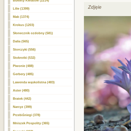
Bukiety Kwiatów (2214)
Zdjęie
Lilie (1399)
Mak (1374)
Krokus (1203)
Słonecznik ozdobny (581)
Dalia (565)
Storczyki (556)
Stokrotki (532)
Piwonie (488)
Gerbery (485)
Lawenda wąskolistna (483)
Aster (480)
Bratek (442)
Narcyz (399)
Przebiśniegi (378)
Mniszek Pospolity (365)