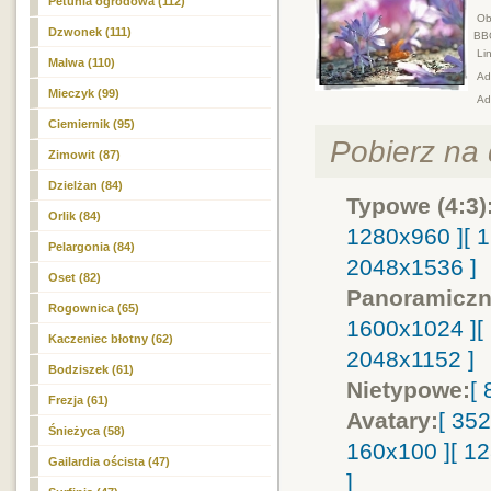
Petunia ogrodowa (112)
Obr
Dzwonek (111)
BB
Lin
Malwa (110)
Adr
Mieczyk (99)
Ad
Ciemiernik (95)
Pobierz na d
Zimowit
(87)
Dzielżan (84)
Typowe (4:3)
Orlik (84)
1280x960 ]
[ 
Pelargonia (84)
2048x1536 ]
Oset (82)
Panoramiczn
Rogownica (65)
1600x1024 ]
[
Kaczeniec błotny (62)
2048x1152 ]
Bodziszek (61)
Nietypowe:
[
Frezja (61)
Avatary:
[ 35
Śnieżyca (58)
160x100 ]
[ 1
Gailardia oścista (47)
]