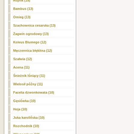
Rojnik (15)
Bambus (13)
Omieg (13)
Szachownica cesarska (13)
Żagwin ogrodowy (13)
Koleus Blumego (12)
Męczennica błękitna (12)
Szałwia (12)
Acena (11)
Śnieżnik lśniący (11)
Wielosił późny (11)
Facelia dzwonkowata (10)
Gęsiówka (10)
Hoja (10)
Juka karolińska (10)
Rozchodnik (10)