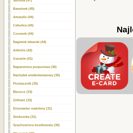
Surfinia (47)
Barwinek (45)
Amarylis (44)
Cebulica (44)
Najl
Czosnek (44)
Nagietek lekarski (44)
Arktotis (42)
Gazanie (41)
Naparstnica purpurowa (36)
Nachyłek wielkokwiatowy (35)
Przetacznik (35)
Bluszcz (33)
Zefirant (33)
Dziurawiec nadobny (31)
Serduszka (31)
Szachownica kostkowata (30)