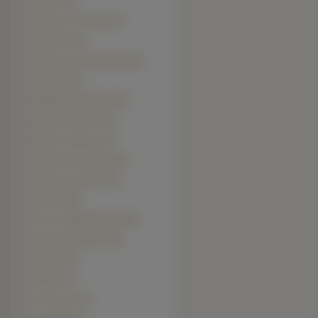
Zefirant (33)
Dziurawiec nadobny (31)
Serduszka (31)
Szachownica kostkowata (30)
Wiesiołek (29)
Rudbekia błyskotliwa (28)
Begonia bulwiasta (27)
Nasturcja większa (26)
Przegorzan pospolity (24)
Werbena ogrodowa (24)
Ostróżka (22)
Rozwar wielkokwiatowy (20)
Kocanka Ogrodowa (18)
Śniedek (18)
Budleja (17)
Czarnuszka (17)