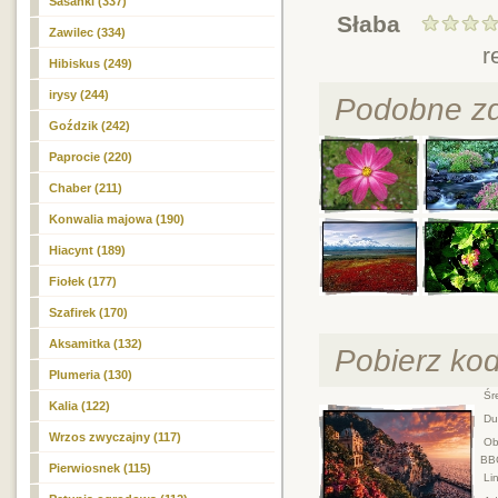
Sasanki (337)
Słaba
Zawilec (334)
r
Hibiskus (249)
irysy (244)
Podobne zd
Goździk (242)
Paprocie (220)
Chaber (211)
Konwalia majowa (190)
Hiacynt (189)
Fiołek (177)
Szafirek (170)
Aksamitka (132)
Pobierz ko
Plumeria (130)
Śre
Kalia (122)
Duż
Wrzos zwyczajny (117)
Obr
BB
Pierwiosnek (115)
Lin