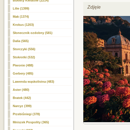
Bukiety Kwiatów (2214)
Zdjęie
Lilie (1399)
Mak (1374)
Krokus (1203)
Słonecznik ozdobny (581)
Dalia (565)
Storczyki (556)
Stokrotki (532)
Piwonie (488)
Gerbery (485)
Lawenda wąskolistna (483)
Aster (480)
Bratek (442)
Narcyz (399)
Przebiśniegi (378)
Mniszek Pospolity (365)