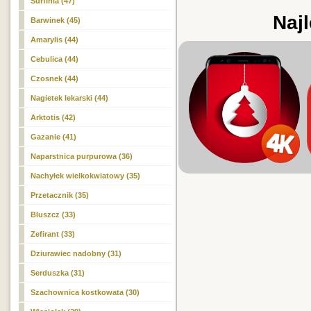
Surfinia (47)
Najl
Barwinek (45)
Amarylis (44)
Cebulica (44)
Czosnek (44)
Nagietek lekarski (44)
Arktotis (42)
Gazanie (41)
Naparstnica purpurowa (36)
Nachyłek wielkokwiatowy (35)
Przetacznik (35)
Bluszcz (33)
Zefirant (33)
Dziurawiec nadobny (31)
Serduszka (31)
Szachownica kostkowata (30)