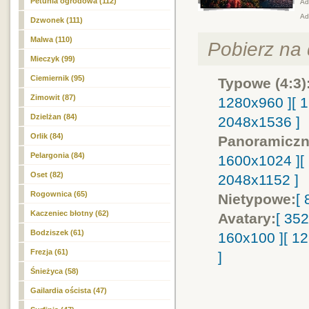
Petunia ogrodowa (112)
Adr
Ad
Dzwonek (111)
Malwa (110)
Pobierz na d
Mieczyk (99)
Ciemiernik (95)
Typowe (4:3)
Zimowit (87)
1280x960 ]
[ 
Dzielżan (84)
2048x1536 ]
Orlik (84)
Panoramiczn
Pelargonia (84)
1600x1024 ]
[
Oset (82)
2048x1152 ]
Rogownica (65)
Nietypowe:
[
Kaczeniec błotny (62)
Avatary:
[ 35
Bodziszek (61)
160x100 ]
[ 1
Frezja (61)
]
Śnieżyca (58)
Gailardia oścista (47)