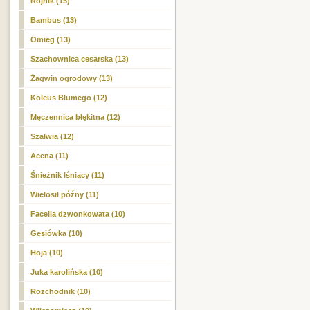
Rojnik (15)
Bambus (13)
Omieg (13)
Szachownica cesarska (13)
Żagwin ogrodowy (13)
Koleus Blumego (12)
Męczennica błękitna (12)
Szałwia (12)
Acena (11)
Śnieżnik lśniący (11)
Wielosił późny (11)
Facelia dzwonkowata (10)
Gęsiówka (10)
Hoja (10)
Juka karolińska (10)
Rozchodnik (10)