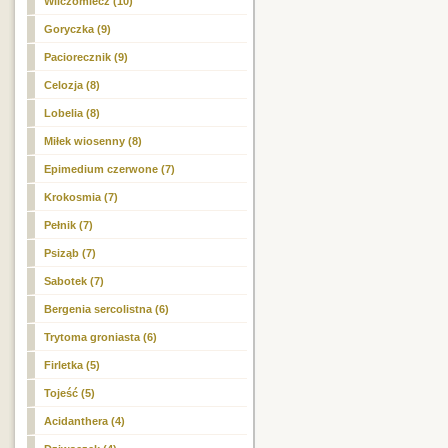
Wilczomlecz (10)
Goryczka (9)
Paciorecznik (9)
Celozja (8)
Lobelia (8)
Miłek wiosenny (8)
Epimedium czerwone (7)
Krokosmia (7)
Pełnik (7)
Psiząb (7)
Sabotek (7)
Bergenia sercolistna (6)
Trytoma groniasta (6)
Firletka (5)
Tojeść (5)
Acidanthera (4)