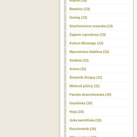
Rojnik (15)
Bambus (13)
Omieg (13)
Szachownica cesarska (13)
Żagwin ogrodowy (13)
Koleus Blumego (12)
Męczennica błękitna (12)
Szałwia (12)
Acena (11)
Śnieżnik lśniący (11)
Wielosił późny (11)
Facelia dzwonkowata (10)
Gęsiówka (10)
Hoja (10)
Juka karolińska (10)
Rozchodnik (10)