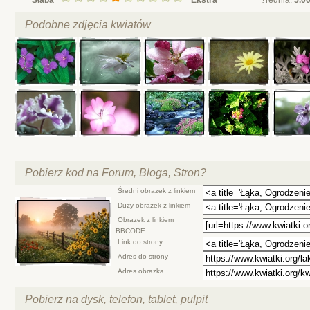
Podobne zdjęcia kwiatów
Pobierz kod na Forum, Bloga, Stron?
Średni obrazek z linkiem
Duży obrazek z linkiem
Obrazek z linkiem
BBCODE
Link do strony
Adres do strony
Adres obrazka
Pobierz na dysk, telefon, tablet, pulpit