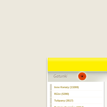
Inne Kwiaty
(13269)
Róże (5390)
Tulipany (3517)