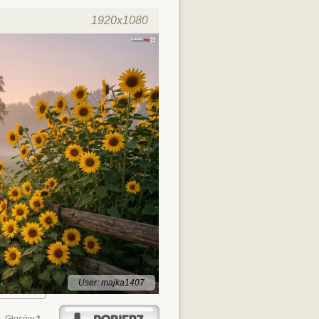
1920x1080
User: majka1407
0
, Głosów:
1