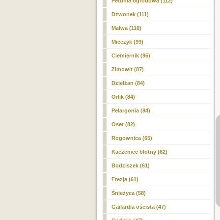
Petunia ogrodowa (112)
Dzwonek (111)
Malwa (110)
Mieczyk (99)
Ciemiernik (95)
Zimowit (87)
Dzielżan (84)
Orlik (84)
Pelargonia (84)
Oset (82)
Rogownica (65)
Kaczeniec błotny (62)
Bodziszek (61)
Frezja (61)
Śnieżyca (58)
Gailardia oścista (47)