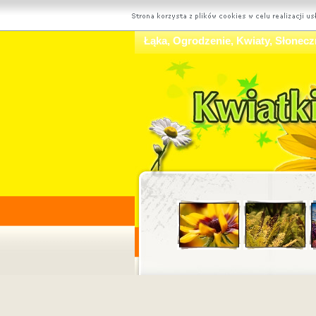
Łąka, Ogrodzenie, Kwiaty, Słoneczn