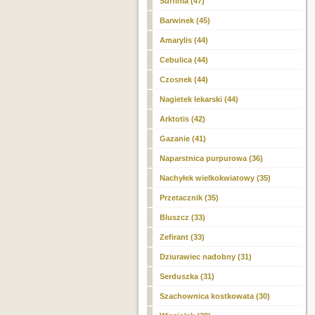
Surfinia (47)
Barwinek (45)
Amarylis (44)
Cebulica (44)
Czosnek (44)
Nagietek lekarski (44)
Arktotis (42)
Gazanie (41)
Naparstnica purpurowa (36)
Nachyłek wielkokwiatowy (35)
Przetacznik (35)
Bluszcz (33)
Zefirant (33)
Dziurawiec nadobny (31)
Serduszka (31)
Szachownica kostkowata (30)