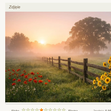
Zdjęie
Słaba
Ekstra
?rednia:
5.0