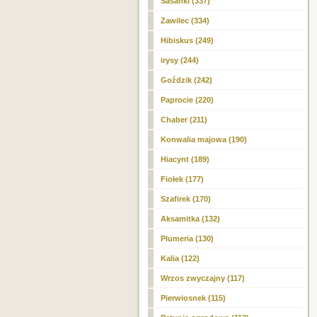
Sasanki (337)
Zawilec (334)
Hibiskus (249)
irysy (244)
Goździk (242)
Paprocie (220)
Chaber (211)
Konwalia majowa (190)
Hiacynt (189)
Fiołek (177)
Szafirek (170)
Aksamitka (132)
Plumeria (130)
Kalia (122)
Wrzos zwyczajny (117)
Pierwiosnek (115)