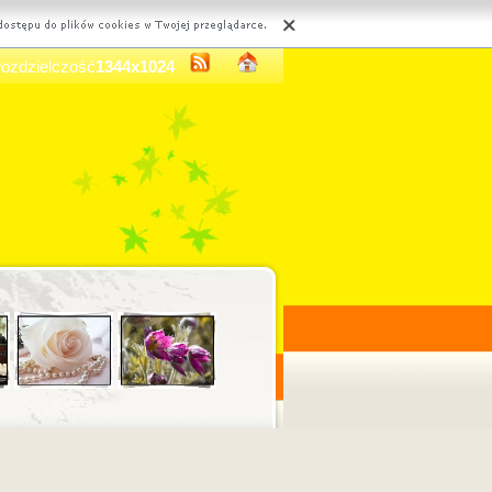
rozdzielczość
1344x1024