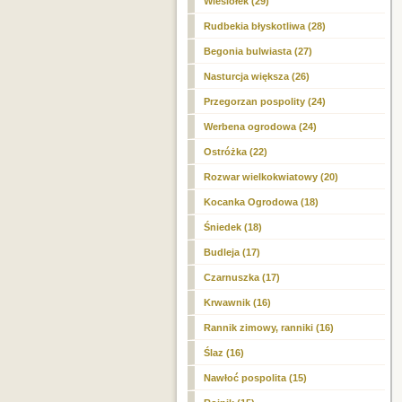
Wiesiołek (29)
Rudbekia błyskotliwa (28)
Begonia bulwiasta (27)
Nasturcja większa (26)
Przegorzan pospolity (24)
Werbena ogrodowa (24)
Ostróżka (22)
Rozwar wielkokwiatowy (20)
Kocanka Ogrodowa (18)
Śniedek (18)
Budleja (17)
Czarnuszka (17)
Krwawnik (16)
Rannik zimowy, ranniki (16)
Ślaz (16)
Nawłoć pospolita (15)