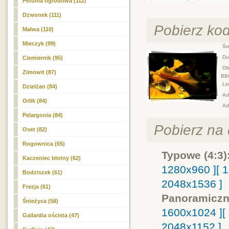
Petunia ogrodowa (112)
Dzwonek (111)
Pobierz ko
Malwa (110)
Mieczyk (99)
Śre
Duż
Ciemiernik (95)
Obr
Zimowit (87)
BB
Lin
Dzielżan (84)
Adr
Orlik (84)
Ad
Pelargonia (84)
Pobierz na d
Oset (82)
Rogownica (65)
Typowe (4:3)
Kaczeniec błotny (62)
1280x960 ]
[ 
Bodziszek (61)
2048x1536 ]
Frezja (61)
Panoramiczn
Śnieżyca (58)
1600x1024 ]
[
Gailardia oścista (47)
2048x1152 ]