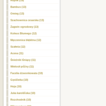
Rojnik (15)
Bambus (13)
Omieg (13)
Szachownica cesarska (13)
Żagwin ogrodowy (13)
Koleus Blumego (12)
Męczennica błękitna (12)
Szałwia (12)
Acena (11)
Śnieżnik lśniący (11)
Wielosił późny (11)
Facelia dzwonkowata (10)
Gęsiówka (10)
Hoja (10)
Juka karolińska (10)
Rozchodnik (10)