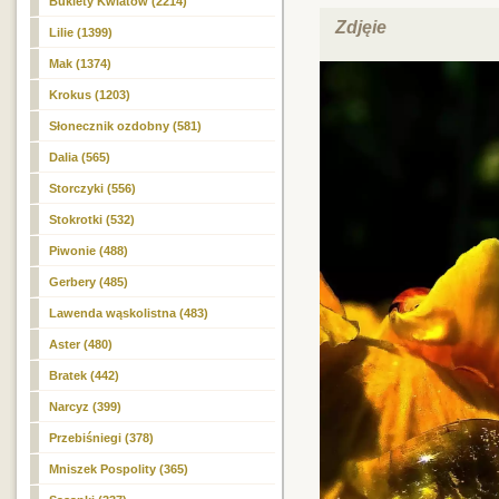
Bukiety Kwiatów (2214)
Zdjęie
Lilie (1399)
Mak (1374)
Krokus (1203)
Słonecznik ozdobny (581)
Dalia (565)
Storczyki (556)
Stokrotki (532)
Piwonie (488)
Gerbery (485)
Lawenda wąskolistna (483)
Aster (480)
Bratek (442)
Narcyz
(399)
Przebiśniegi (378)
Mniszek Pospolity (365)