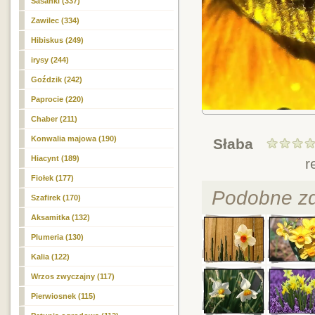
Sasanki (337)
Zawilec (334)
Hibiskus (249)
irysy (244)
Goździk (242)
Paprocie (220)
Chaber (211)
Konwalia majowa (190)
Słaba
Hiacynt (189)
r
Fiołek (177)
Podobne zd
Szafirek (170)
Aksamitka (132)
Plumeria (130)
Kalia (122)
Wrzos zwyczajny (117)
Pierwiosnek (115)