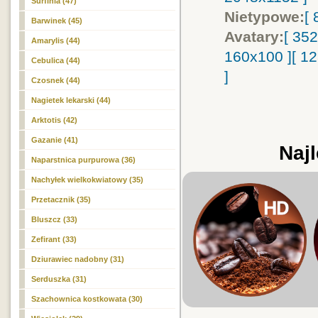
Surfinia (47)
Nietypowe:
[
Barwinek (45)
Avatary:
[ 35
Amarylis (44)
160x100 ]
[ 1
Cebulica (44)
]
Czosnek (44)
Nagietek lekarski (44)
Arktotis (42)
Gazanie (41)
Najl
Naparstnica purpurowa (36)
Nachyłek wielkokwiatowy (35)
Przetacznik (35)
Bluszcz (33)
Zefirant (33)
Dziurawiec nadobny (31)
Serduszka (31)
Szachownica kostkowata (30)