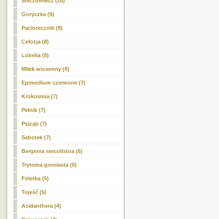
Wilczomlecz (10)
Goryczka (9)
Paciorecznik (9)
Celozja (8)
Lobelia (8)
Miłek wiosenny (8)
Epimedium czerwone (7)
Krokosmia (7)
Pełnik (7)
Psiząb (7)
Sabotek (7)
Bergenia sercolistna (6)
Trytoma groniasta (6)
Firletka (5)
Tojeść (5)
Acidanthera (4)