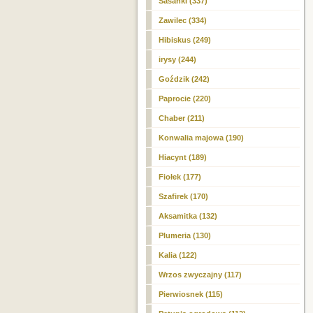
Sasanki (337)
Zawilec (334)
Hibiskus (249)
irysy (244)
Goździk (242)
Paprocie (220)
Chaber (211)
Konwalia majowa (190)
Hiacynt (189)
Fiołek (177)
Szafirek (170)
Aksamitka (132)
Plumeria (130)
Kalia (122)
Wrzos zwyczajny (117)
Pierwiosnek (115)