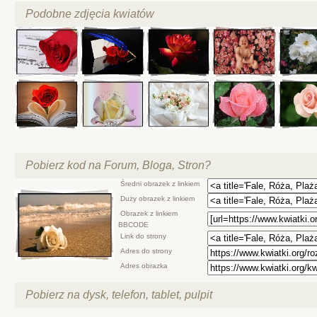
Podobne zdjęcia kwiatów
Pobierz kod na Forum, Bloga, Stron?
Średni obrazek z linkiem
Duży obrazek z linkiem
Obrazek z linkiem
BBCODE
Link do strony
Adres do strony
Adres obrazka
Pobierz na dysk, telefon, tablet, pulpit