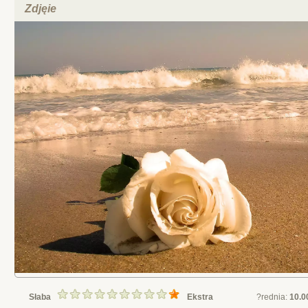
Zdjęie
Słaba
Ekstra
?rednia:
10.0