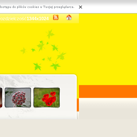
rozdzielczość
1344x1024