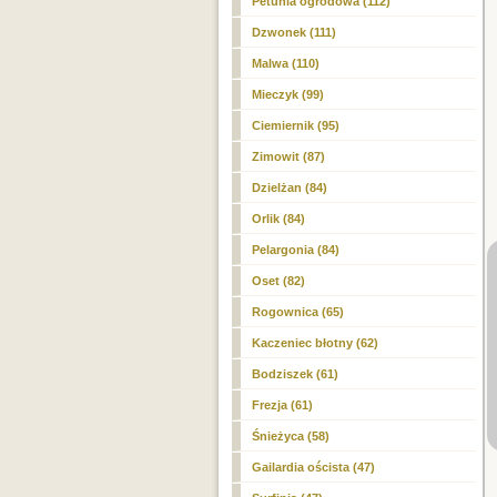
Petunia ogrodowa (112)
Dzwonek (111)
Malwa (110)
Mieczyk (99)
Ciemiernik (95)
Zimowit (87)
Dzielżan (84)
Orlik (84)
Pelargonia (84)
Oset (82)
Rogownica (65)
Kaczeniec błotny (62)
Bodziszek (61)
Frezja (61)
Śnieżyca (58)
Gailardia oścista (47)