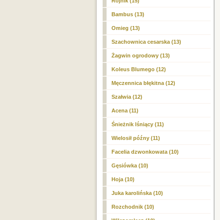
Rojnik (15)
Bambus (13)
Omieg (13)
Szachownica cesarska (13)
Żagwin ogrodowy (13)
Koleus Blumego (12)
Męczennica błękitna (12)
Szałwia (12)
Acena (11)
Śnieżnik lśniący (11)
Wielosił późny (11)
Facelia dzwonkowata (10)
Gęsiówka (10)
Hoja (10)
Juka karolińska (10)
Rozchodnik (10)