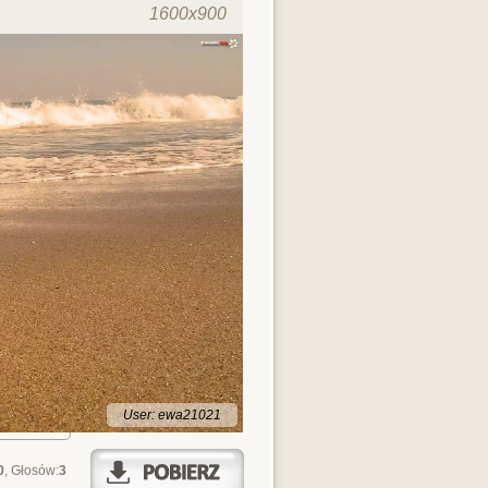
1600x900
User: ewa21021
0
, Głosów:
3