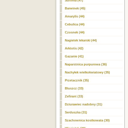
Surfinia (47)
Barwinek (45)
Amarylis (44)
Cebulica (44)
Czosnek (44)
Nagietek lekarski (44)
Arktotis (42)
Gazanie (41)
Naparstnica purpurowa (36)
Nachyłek wielkokwiatowy (35)
Przetacznik (35)
Bluszcz (33)
Zefirant (33)
Dziurawiec nadobny (31)
Serduszka (31)
Szachownica kostkowata (30)