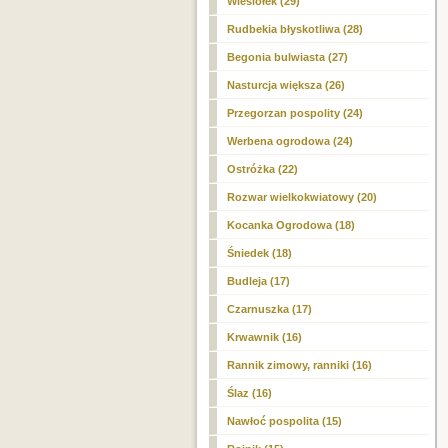
Wiesiołek (29)
Rudbekia błyskotliwa (28)
Begonia bulwiasta (27)
Nasturcja większa (26)
Przegorzan pospolity (24)
Werbena ogrodowa (24)
Ostróżka (22)
Rozwar wielkokwiatowy (20)
Kocanka Ogrodowa (18)
Śniedek (18)
Budleja (17)
Czarnuszka (17)
Krwawnik (16)
Rannik zimowy, ranniki (16)
Ślaz (16)
Nawłoć pospolita (15)