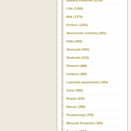
Bukiety Kwiatów (2214)
Lilie (1399)
Mak (1374)
Krokus (1203)
Słonecznik ozdobny (581)
Dalia (565)
Storczyki (556)
Stokrotki (532)
Piwonie (488)
Gerbery (485)
Lawenda wąskolistna (483)
Aster (480)
Bratek (442)
Narcyz (399)
Przebiśniegi (378)
Mniszek Pospolity (365)