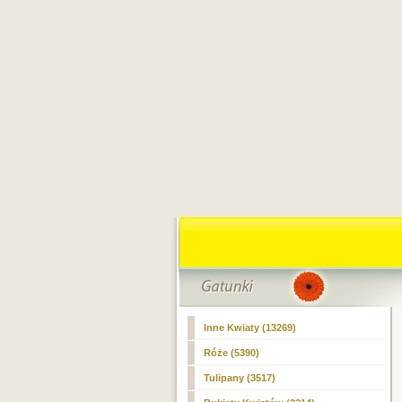
Inne Kwiaty (13269)
Róże
(5390)
Tulipany (3517)