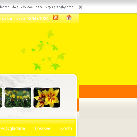
rozdzielczość
1344x1024
iej Oglądane
Losowe
Konto