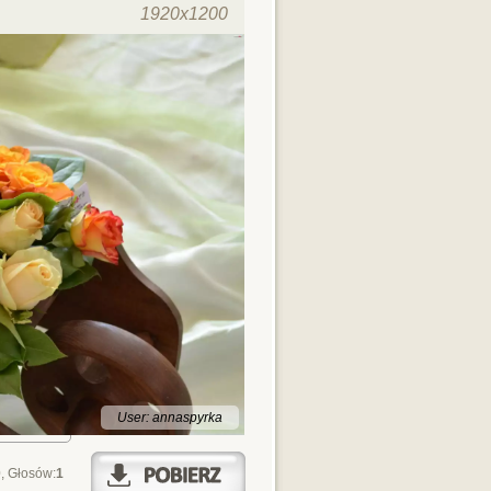
1920x1200
User: annaspyrka
0
, Głosów:
1