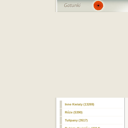
Inne Kwiaty (13269)
Róże
(5390)
Tulipany (3517)