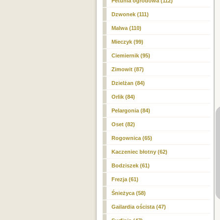
Petunia ogrodowa (112)
Dzwonek (111)
Malwa (110)
Mieczyk (99)
Ciemiernik (95)
Zimowit (87)
Dzielżan (84)
Orlik (84)
Pelargonia (84)
Oset (82)
Rogownica (65)
Kaczeniec błotny (62)
Bodziszek (61)
Frezja (61)
Śnieżyca (58)
Gailardia oścista (47)