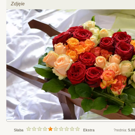
Zdjęie
Słaba
Ekstra
?rednia:
5.0