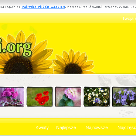
Twoja 
Kwiaty
Najlepsze
Najnowsze
Najczęśc