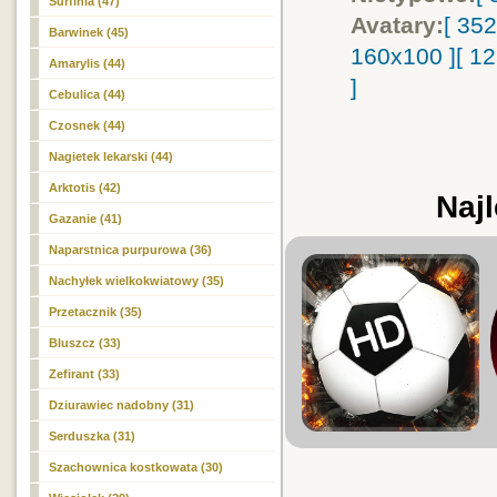
Surfinia (47)
Avatary:
[ 35
Barwinek (45)
160x100 ]
[ 1
Amarylis (44)
]
Cebulica (44)
Czosnek (44)
Nagietek lekarski (44)
Arktotis (42)
Najl
Gazanie (41)
Naparstnica purpurowa (36)
Nachyłek wielkokwiatowy (35)
Przetacznik (35)
Bluszcz (33)
Zefirant (33)
Dziurawiec nadobny (31)
Serduszka (31)
Szachownica kostkowata (30)