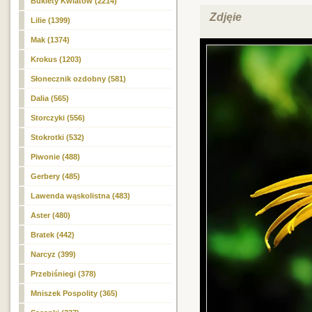
Bukiety Kwiatów (2214)
Zdjęie
Lilie (1399)
Mak (1374)
Krokus (1203)
Słonecznik ozdobny (581)
Dalia (565)
Storczyki (556)
Stokrotki (532)
Piwonie (488)
Gerbery (485)
Lawenda wąskolistna (483)
Aster (480)
Bratek (442)
Narcyz (399)
Przebiśniegi (378)
Mniszek Pospolity (365)