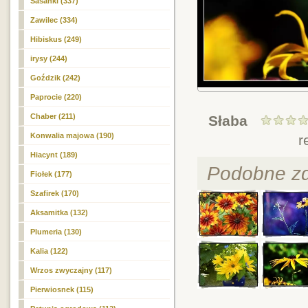
Sasanki (337)
Zawilec (334)
Hibiskus (249)
irysy (244)
Goździk (242)
Paprocie (220)
Chaber (211)
Słaba
Konwalia majowa (190)
r
Hiacynt (189)
Podobne zd
Fiołek (177)
Szafirek (170)
Aksamitka (132)
Plumeria (130)
Kalia (122)
Wrzos zwyczajny (117)
Pierwiosnek (115)