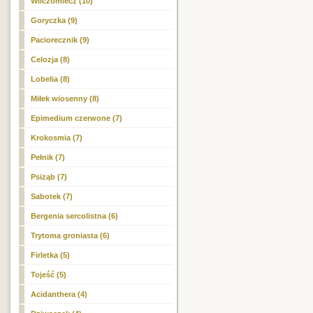
Wilczomlecz (10)
Goryczka (9)
Paciorecznik (9)
Celozja (8)
Lobelia (8)
Miłek wiosenny (8)
Epimedium czerwone (7)
Krokosmia (7)
Pełnik (7)
Psiząb (7)
Sabotek (7)
Bergenia sercolistna (6)
Trytoma groniasta (6)
Firletka (5)
Tojeść (5)
Acidanthera (4)