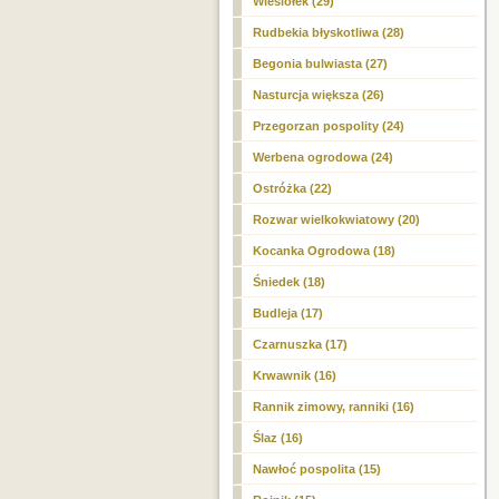
Wiesiołek (29)
Rudbekia błyskotliwa (28)
Begonia bulwiasta (27)
Nasturcja większa (26)
Przegorzan pospolity (24)
Werbena ogrodowa (24)
Ostróżka (22)
Rozwar wielkokwiatowy (20)
Kocanka Ogrodowa (18)
Śniedek (18)
Budleja (17)
Czarnuszka (17)
Krwawnik (16)
Rannik zimowy, ranniki (16)
Ślaz (16)
Nawłoć pospolita (15)