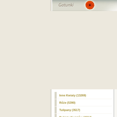
Inne Kwiaty (13269)
Róże (5390)
Tulipany (3517)