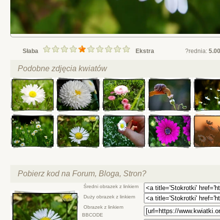
Słaba
Ekstra
?rednia:
5.0
Podobne zdjęcia kwiatów
Pobierz kod na Forum, Bloga, Stron?
Średni obrazek z linkiem
Duży obrazek z linkiem
Obrazek z linkiem
BBCODE