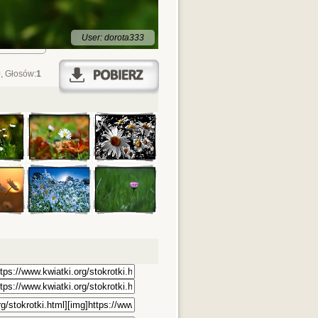
User: dorota333
0
, Głosów:
1