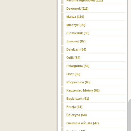
Petunia ogrodowa (112)
Dzwonek (111)
Malwa (110)
Mieczyk (99)
Ciemiernik (95)
Zimowit (87)
Dzielżan (84)
Orlik (84)
Pelargonia (84)
Oset (82)
Rogownica (65)
Kaczeniec błotny (62)
Bodziszek (61)
Frezja (61)
Śnieżyca (58)
Gailardia oścista (47)