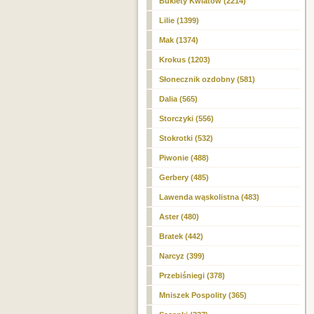
Bukiety Kwiatów (2214)
Lilie (1399)
Mak (1374)
Krokus (1203)
Słonecznik ozdobny (581)
Dalia (565)
Storczyki (556)
Stokrotki
(532)
Piwonie (488)
Gerbery (485)
Lawenda wąskolistna (483)
Aster (480)
Bratek (442)
Narcyz (399)
Przebiśniegi (378)
Mniszek Pospolity (365)