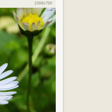
1068x799