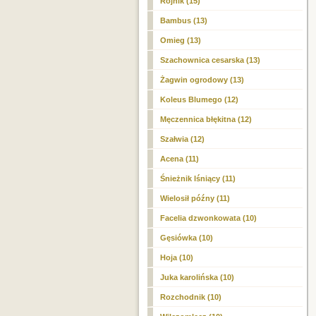
Rojnik (15)
Bambus (13)
Omieg (13)
Szachownica cesarska (13)
Żagwin ogrodowy (13)
Koleus Blumego (12)
Męczennica błękitna (12)
Szałwia (12)
Acena (11)
Śnieżnik lśniący (11)
Wielosił późny (11)
Facelia dzwonkowata (10)
Gęsiówka (10)
Hoja (10)
Juka karolińska (10)
Rozchodnik (10)