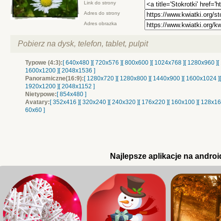
Link do strony
Adres do strony
Adres obrazka
Pobierz na dysk, telefon, tablet, pulpit
Typowe (4:3):
[ 640x480 ]
[ 720x576 ]
[ 800x600 ]
[ 1024x768 ]
[ 1280x960 ]
[
1600x1200 ]
[ 2048x1536 ]
Panoramiczne(16:9):
[ 1280x720 ]
[ 1280x800 ]
[ 1440x900 ]
[ 1600x1024 ]
1920x1200 ]
[ 2048x1152 ]
Nietypowe:
[ 854x480 ]
Avatary:
[ 352x416 ]
[ 320x240 ]
[ 240x320 ]
[ 176x220 ]
[ 160x100 ]
[ 128x16
60x60 ]
Najlepsze aplikacje na androi