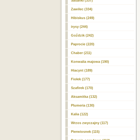
Sasanki (337)
Zawilec (334)
Hibiskus (249)
irysy (244)
Goździk (242)
Paprocie (220)
Chaber (211)
Konwalia majowa (190)
Hiacynt (189)
Fiołek (177)
Szafirek (170)
Aksamitka (132)
Plumeria (130)
Kalia (122)
Wrzos zwyczajny (117)
Pierwiosnek (115)