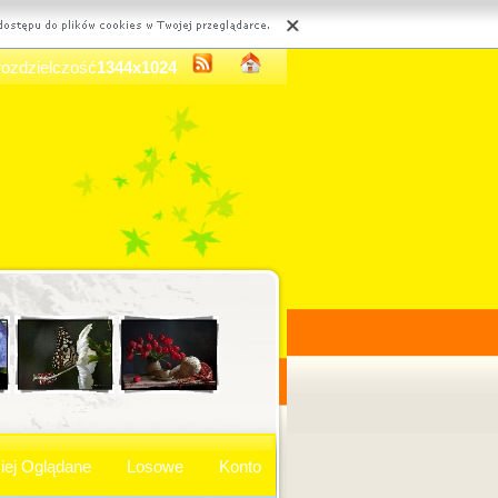
rozdzielczość
1344x1024
iej Oglądane
Losowe
Konto