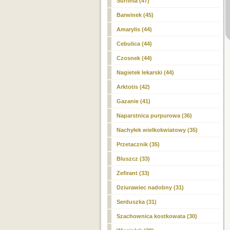
Surfinia (47)
Barwinek (45)
Amarylis (44)
Cebulica (44)
Czosnek (44)
Nagietek lekarski (44)
Arktotis (42)
Gazanie (41)
Naparstnica purpurowa (36)
Nachyłek wielkokwiatowy (35)
Przetacznik (35)
Bluszcz (33)
Zefirant (33)
Dziurawiec nadobny (31)
Serduszka (31)
Szachownica kostkowata (30)