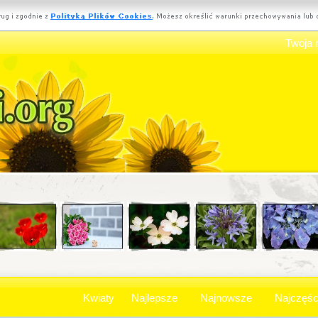
Twoja 
Kwiaty
Najlepsze
Najnowsze
Najczęśc