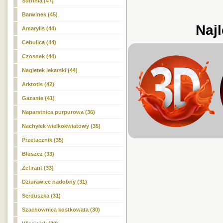
Surfinia (47)
Barwinek (45)
Najl
Amarylis (44)
Cebulica (44)
Czosnek (44)
Nagietek lekarski (44)
Arktotis (42)
Gazanie (41)
Naparstnica purpurowa (36)
Nachyłek wielkokwiatowy (35)
Przetacznik (35)
Bluszcz (33)
Zefirant (33)
Dziurawiec nadobny (31)
Serduszka (31)
Szachownica kostkowata (30)