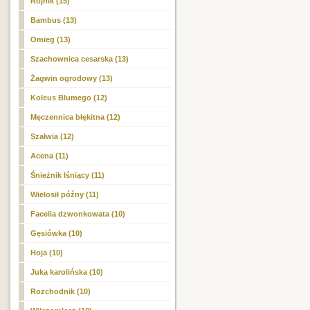
Rojnik (15)
Bambus (13)
Omieg (13)
Szachownica cesarska (13)
Żagwin ogrodowy (13)
Koleus Blumego (12)
Męczennica błękitna (12)
Szałwia (12)
Acena (11)
Śnieżnik lśniący (11)
Wielosił późny (11)
Facelia dzwonkowata (10)
Gęsiówka (10)
Hoja (10)
Juka karolińska (10)
Rozchodnik (10)