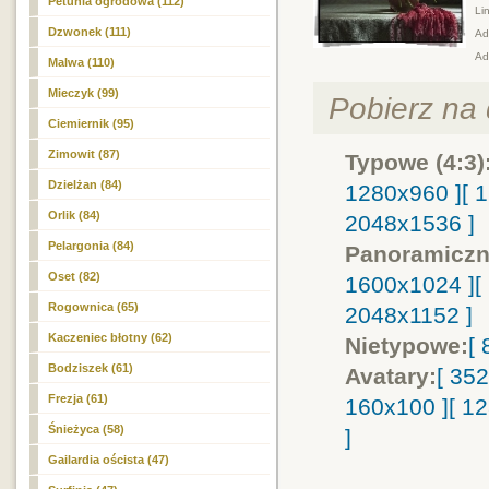
Petunia ogrodowa (112)
Lin
Dzwonek (111)
Adr
Ad
Malwa (110)
Mieczyk (99)
Pobierz na d
Ciemiernik (95)
Zimowit (87)
Typowe (4:3)
Dzielżan (84)
1280x960 ]
[ 
Orlik (84)
2048x1536 ]
Pelargonia (84)
Panoramiczn
Oset (82)
1600x1024 ]
[
Rogownica (65)
2048x1152 ]
Kaczeniec błotny (62)
Nietypowe:
[
Bodziszek (61)
Avatary:
[ 35
Frezja (61)
160x100 ]
[ 1
Śnieżyca (58)
]
Gailardia oścista (47)