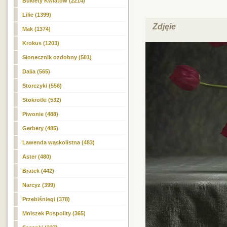
Bukiety Kwiatów
(2214)
Lilie (1399)
Zdjęie
Mak (1374)
Krokus (1203)
Słonecznik ozdobny (581)
Dalia (565)
Storczyki (556)
Stokrotki (532)
Piwonie (488)
Gerbery (485)
Lawenda wąskolistna (483)
Aster (480)
Bratek (442)
Narcyz (399)
Przebiśniegi (378)
Mniszek Pospolity (365)