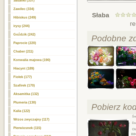
Sasanki (337)
Zawilec (334)
Słaba
Hibiskus (249)
r
irysy (244)
Goździk (242)
Podobne zd
Paprocie (220)
Chaber (211)
Konwalia majowa (190)
Hiacynt (189)
Fiołek (177)
Szafirek (170)
Aksamitka (132)
Plumeria (130)
Pobierz ko
Kalia (122)
Śre
Wrzos zwyczajny (117)
Duż
Pierwiosnek (115)
Obr
BB