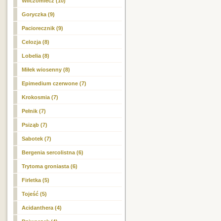
Wilczomlecz (10)
Goryczka (9)
Paciorecznik (9)
Celozja (8)
Lobelia (8)
Miłek wiosenny (8)
Epimedium czerwone (7)
Krokosmia (7)
Pełnik (7)
Psiząb (7)
Sabotek (7)
Bergenia sercolistna (6)
Trytoma groniasta (6)
Firletka (5)
Tojeść (5)
Acidanthera (4)