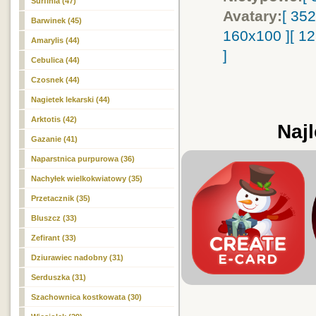
Surfinia (47)
Avatary:
[ 35
Barwinek (45)
160x100 ]
[ 1
Amarylis (44)
]
Cebulica (44)
Czosnek (44)
Nagietek lekarski (44)
Arktotis (42)
Najl
Gazanie (41)
Naparstnica purpurowa (36)
Nachyłek wielkokwiatowy (35)
Przetacznik (35)
Bluszcz (33)
Zefirant (33)
Dziurawiec nadobny (31)
Serduszka (31)
Szachownica kostkowata (30)