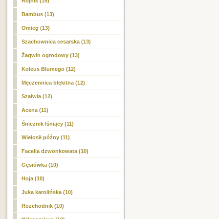
Rojnik (15)
Bambus (13)
Omieg (13)
Szachownica cesarska (13)
Żagwin ogrodowy (13)
Koleus Blumego (12)
Męczennica błękitna (12)
Szałwia (12)
Acena (11)
Śnieżnik lśniący (11)
Wielosił późny (11)
Facelia dzwonkowata (10)
Gęsiówka (10)
Hoja (10)
Juka karolińska (10)
Rozchodnik (10)