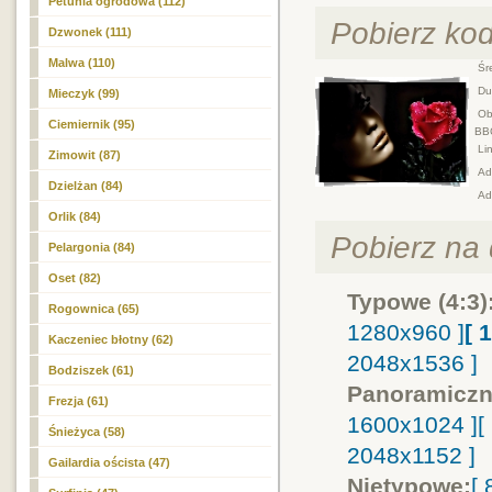
Petunia ogrodowa (112)
Pobierz ko
Dzwonek (111)
Malwa (110)
Śre
Duż
Mieczyk (99)
Obr
Ciemiernik (95)
BB
Lin
Zimowit (87)
Adr
Dzielżan (84)
Ad
Orlik (84)
Pobierz na d
Pelargonia (84)
Oset (82)
Typowe (4:3)
Rogownica (65)
1280x960 ]
[ 
Kaczeniec błotny (62)
2048x1536 ]
Bodziszek (61)
Panoramiczn
Frezja (61)
1600x1024 ]
[
Śnieżyca (58)
2048x1152 ]
Gailardia oścista (47)
Nietypowe:
[