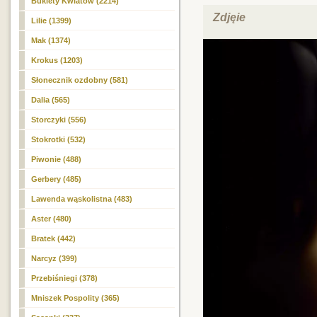
Bukiety Kwiatów (2214)
Zdjęie
Lilie (1399)
Mak (1374)
Krokus (1203)
Słonecznik ozdobny (581)
Dalia (565)
Storczyki (556)
Stokrotki (532)
Piwonie (488)
Gerbery (485)
Lawenda wąskolistna (483)
Aster (480)
Bratek (442)
Narcyz (399)
Przebiśniegi (378)
Mniszek Pospolity (365)