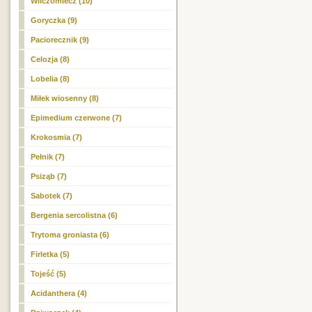
Wilczomlecz (10)
Goryczka (9)
Paciorecznik (9)
Celozja (8)
Lobelia (8)
Miłek wiosenny (8)
Epimedium czerwone (7)
Krokosmia (7)
Pełnik (7)
Psiząb (7)
Sabotek (7)
Bergenia sercolistna (6)
Trytoma groniasta (6)
Firletka (5)
Tojeść (5)
Acidanthera (4)