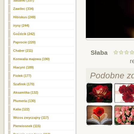
Sasanki (337)
Zawilec (334)
Hibiskus (249)
irysy (244)
Goździk (242)
Paprocie (220)
Chaber (211)
Słaba
Konwalia majowa (190)
r
Hiacynt (189)
Podobne zd
Fiołek (177)
Szafirek (170)
Aksamitka (132)
Plumeria (130)
Kalia (122)
Wrzos zwyczajny (117)
Pierwiosnek (115)