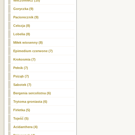
Wilczomlecz (10)
Goryczka (9)
Paciorecznik (9)
Celozja (8)
Lobelia (8)
Miłek wiosenny (8)
Epimedium czerwone (7)
Krokosmia (7)
Pełnik (7)
Psiząb (7)
Sabotek (7)
Bergenia sercolistna (6)
Trytoma groniasta (6)
Firletka (5)
Tojeść (5)
Acidanthera (4)