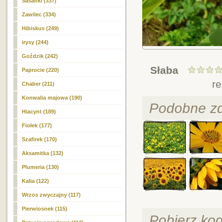
Sasanki (337)
Zawilec (334)
Hibiskus (249)
irysy (244)
Goździk (242)
Słaba
Paprocie (220)
r
Chaber (211)
Konwalia majowa (190)
Podobne zd
Hiacynt (189)
Fiołek (177)
Szafirek (170)
Aksamitka (132)
Plumeria (130)
Kalia (122)
Wrzos zwyczajny (117)
Pierwiosnek (115)
Pobierz ko