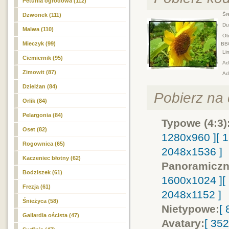
Petunia ogrodowa (112)
Śre
Dzwonek (111)
Duż
Malwa (110)
Obr
Mieczyk (99)
BB
Lin
Ciemiernik (95)
Adr
Zimowit (87)
Ad
Dzielżan (84)
Pobierz na d
Orlik (84)
Pelargonia (84)
Typowe (4:3)
Oset (82)
1280x960 ]
[ 
Rogownica (65)
2048x1536 ]
Kaczeniec błotny (62)
Panoramiczn
Bodziszek (61)
1600x1024 ]
[
Frezja (61)
2048x1152 ]
Śnieżyca (58)
Nietypowe:
[
Gailardia oścista (47)
Avatary:
[ 35