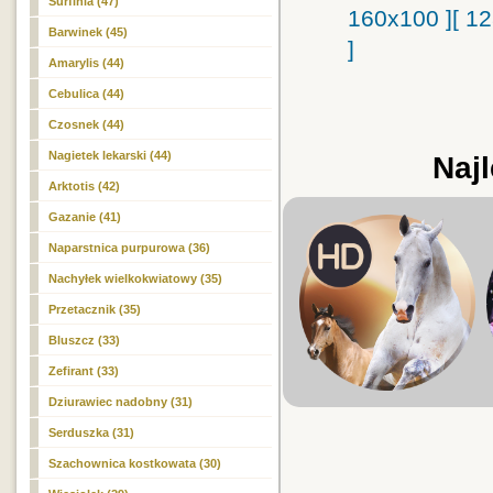
Surfinia (47)
160x100 ]
[ 1
Barwinek (45)
]
Amarylis (44)
Cebulica (44)
Czosnek (44)
Nagietek lekarski (44)
Najl
Arktotis (42)
Gazanie (41)
Naparstnica purpurowa (36)
Nachyłek wielkokwiatowy (35)
Przetacznik (35)
Bluszcz (33)
Zefirant (33)
Dziurawiec nadobny (31)
Serduszka (31)
Szachownica kostkowata (30)