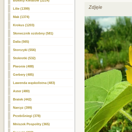
Bukiety Kwiatów (2214)
Zdjęie
Lilie (1399)
Mak (1374)
Krokus (1203)
Słonecznik ozdobny
(581)
Dalia (565)
Storczyki (556)
Stokrotki (532)
Piwonie (488)
Gerbery (485)
Lawenda wąskolistna (483)
Aster (480)
Bratek (442)
Narcyz (399)
Przebiśniegi (378)
Mniszek Pospolity (365)