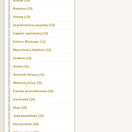
Rojnik (15)
Bambus (13)
Omieg (13)
Szachownica cesarska (13)
Żagwin ogrodowy (13)
Koleus Blumego (12)
Męczennica błękitna (12)
Szałwia (12)
Acena (11)
Śnieżnik lśniący (11)
Wielosił późny (11)
Facelia dzwonkowata (10)
Gęsiówka (10)
Hoja (10)
Juka karolińska (10)
Rozchodnik (10)