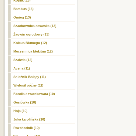
Rojnik (15)
Bambus (13)
Omieg (13)
Szachownica cesarska (13)
Żagwin ogrodowy (13)
Koleus Blumego (12)
Męczennica błękitna (12)
Szałwia (12)
Acena (11)
Śnieżnik lśniący (11)
Wielosił późny (11)
Facelia dzwonkowata (10)
Gęsiówka (10)
Hoja (10)
Juka karolińska (10)
Rozchodnik (10)