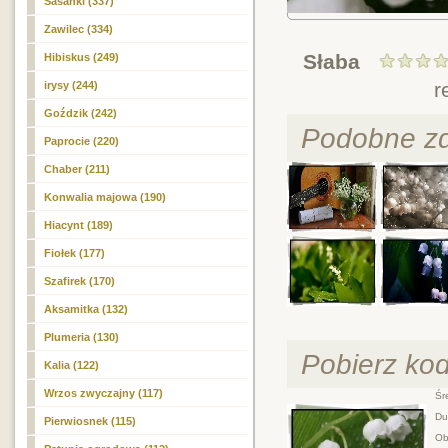
Sasanki (337)
Zawilec (334)
Słaba
Hibiskus (249)
r
irysy (244)
Goździk (242)
Podobne zd
Paprocie (220)
Chaber (211)
Konwalia majowa
(190)
Hiacynt (189)
Fiołek (177)
Szafirek (170)
Aksamitka (132)
Plumeria (130)
Pobierz ko
Kalia (122)
Wrzos zwyczajny (117)
Śre
Duż
Pierwiosnek (115)
Obr