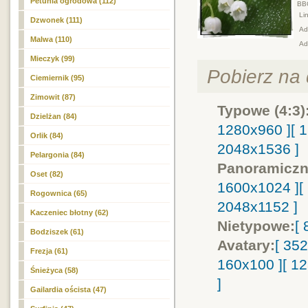
Petunia ogrodowa (112)
BB
Lin
Dzwonek (111)
Adr
Malwa (110)
Ad
Mieczyk (99)
Pobierz na d
Ciemiernik (95)
Zimowit (87)
Typowe (4:3)
Dzielżan (84)
1280x960 ]
[ 
Orlik (84)
2048x1536 ]
Pelargonia (84)
Panoramiczn
Oset (82)
1600x1024 ]
[
Rogownica (65)
2048x1152 ]
Kaczeniec błotny (62)
Nietypowe:
[
Bodziszek (61)
Avatary:
[ 35
Frezja (61)
160x100 ]
[ 1
Śnieżyca (58)
]
Gailardia oścista (47)