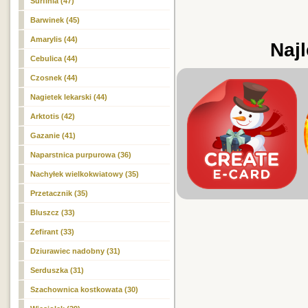
Surfinia (47)
Barwinek (45)
Amarylis (44)
Najl
Cebulica (44)
Czosnek (44)
Nagietek lekarski (44)
Arktotis (42)
Gazanie (41)
Naparstnica purpurowa (36)
Nachyłek wielkokwiatowy (35)
Przetacznik (35)
Bluszcz (33)
Zefirant (33)
Dziurawiec nadobny (31)
Serduszka (31)
Szachownica kostkowata (30)