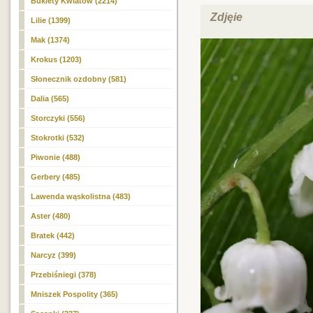
Bukiety Kwiatów (2214)
Zdjęie
Lilie (1399)
Mak (1374)
Krokus (1203)
Słonecznik ozdobny (581)
Dalia (565)
Storczyki (556)
Stokrotki (532)
Piwonie (488)
Gerbery (485)
Lawenda wąskolistna (483)
Aster (480)
Bratek (442)
Narcyz (399)
Przebiśniegi (378)
Mniszek Pospolity (365)