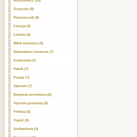
Wilczomlecz (10)
Goryczka (9)
Paciorecznik (9)
Celozja (8)
Lobelia (8)
Miłek wiosenny (8)
Epimedium czerwone (7)
Krokosmia (7)
Pełnik (7)
Psiząb (7)
Sabotek (7)
Bergenia sercolistna (6)
Trytoma groniasta (6)
Firletka (5)
Tojeść (5)
Acidanthera (4)